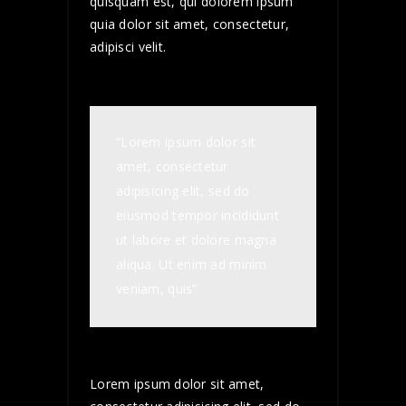
quisquam est, qui dolorem ipsum
quia dolor sit amet, consectetur,
adipisci velit.
“Lorem ipsum dolor sit
amet, consectetur
adipisicing elit, sed do
eiusmod tempor incididunt
ut labore et dolore magna
aliqua. Ut enim ad minim
veniam, quis”
Lorem ipsum dolor sit amet,