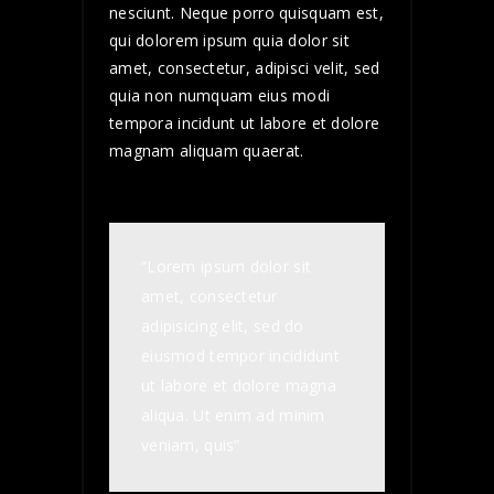
nesciunt. Neque porro quisquam est,
qui dolorem ipsum quia dolor sit
amet, consectetur, adipisci velit, sed
quia non numquam eius modi
tempora incidunt ut labore et dolore
magnam aliquam quaerat.
“Lorem ipsum dolor sit
amet, consectetur
adipisicing elit, sed do
eiusmod tempor incididunt
ut labore et dolore magna
aliqua. Ut enim ad minim
veniam, quis”