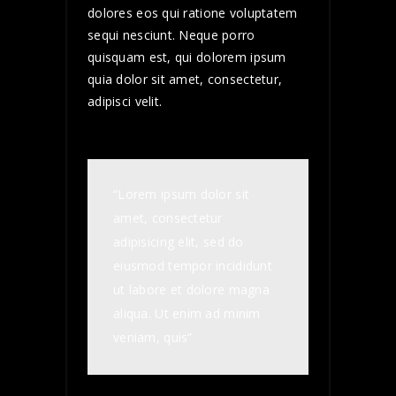
dolores eos qui ratione voluptatem
sequi nesciunt. Neque porro
quisquam est, qui dolorem ipsum
quia dolor sit amet, consectetur,
adipisci velit.
“Lorem ipsum dolor sit
amet, consectetur
adipisicing elit, sed do
eiusmod tempor incididunt
ut labore et dolore magna
aliqua. Ut enim ad minim
veniam, quis”