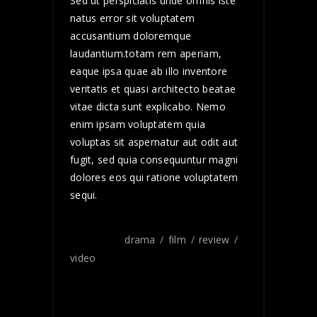
Sed ut perspiciatis unde omnis iste
natus error sit voluptatem
accusantium doloremque
laudantium.totam rem aperiam,
eaque ipsa quae ab illo inventore
veritatis et quasi architecto beatae
vitae dicta sunt explicabo. Nemo
enim ipsam voluptatem quia
voluptas sit aspernatur aut odit aut
fugit, sed quia consequuntur magni
dolores eos qui ratione voluptatem
sequi.
TAGS:
drama
film
review
video
SHARE: