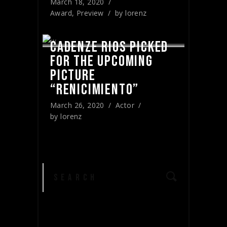
March 18, 2020
Award
,
Preview
by
lorenz
CADENZE RIOS PICKED
FOR THE UPCOMING
PICTURE
“RENICIMIENTO”
March 26, 2020
Actor
by
lorenz