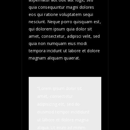
quia consequuntur magni dolores
eos qui ratione voluptatem sequi
nesciunt. Neque porro quisquam est,
qui dolorem ipsum quia dolor sit
amet, consectetur, adipisci velit, sed
quia non numquam eius modi
tempora incidunt ut labore et dolore
magnam aliquam quaerat.
“Lorem ipsum dolor sit
amet, consectetur
adipisicing elit, sed do
eiusmod tempor incididunt
ut labore et dolore magna
aliqua. Ut enim ad minim